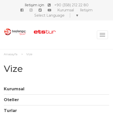
İletişim için
+90 (358) 212 22 80
Kurumsal
İletişim
Select Language
▼
MEN
Anasayfa
Vize
Vize
Kurumsal
Oteller
Turlar