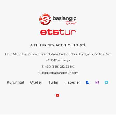
AHTİ TUR. SEY. ACT. TİC. LTD. ŞTİ.
Dere Mahallesi Mustafa Kemal Pasa Caddesi Yeni Belediye Is Merkezi No:
42 Z-10 Amasya
T: +90 (358) 212 22 80
M: bilgi@baslangictur.com
Kurumsal
Oteller
Turlar
Haberler