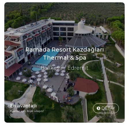
Ramada Resort Kazdağları
Thermal & Spa
Balıkesir / Edremit
En avantajlı
DETAY
fiyatlar için bize ulaşın!