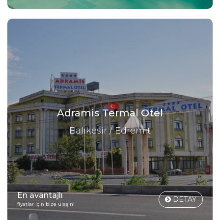
Adramis Termal Otel
Balıkesir / Edremit
En avantajlı
DETAY
fiyatlar için bize ulaşın!