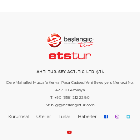
AHTİ TUR. SEY. ACT. TİC. LTD. ŞTİ.
Dere Mahallesi Mustafa Kemal Pasa Caddesi Yeni Belediye Is Merkezi No:
42 Z-10 Amasya
T: +90 (358) 212 22 80
M: bilgi@baslangictur.com
Kurumsal
Oteller
Turlar
Haberler